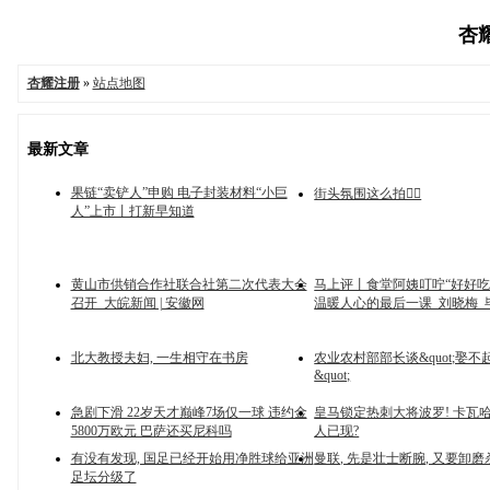
杏耀
杏耀注册
»
站点地图
最新文章
果链“卖铲人”申购 电子封装材料“小巨
街头氛围这么拍✌🏿
人”上市丨打新早知道
黄山市供销合作社联合社第二次代表大会
马上评丨食堂阿姨叮咛“好好吃
召开_大皖新闻 | 安徽网
温暖人心的最后一课_刘晓梅_
北大教授夫妇, 一生相守在书房
农业农村部部长谈&quot;娶
&quot;
急剧下滑 22岁天才巅峰7场仅一球 违约金
皇马锁定热刺大将波罗! 卡瓦
5800万欧元 巴萨还买尼科吗
人已现?
有没有发现, 国足已经开始用净胜球给亚洲
曼联, 先是壮士断腕, 又要卸磨
足坛分级了