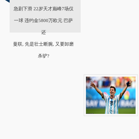
急剧下滑 22岁天才巅峰7场仅
一球 违约金5800万欧元 巴萨
还
曼联, 先是壮士断腕, 又要卸磨
杀驴?