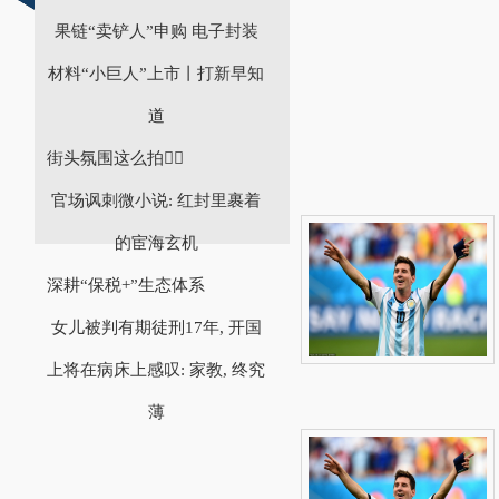
果链“卖铲人”申购 电子封装
材料“小巨人”上市丨打新早知
道
街头氛围这么拍✌🏿
官场讽刺微小说: 红封里裹着
的宦海玄机
深耕“保税+”生态体系
女儿被判有期徒刑17年, 开国
上将在病床上感叹: 家教, 终究
薄